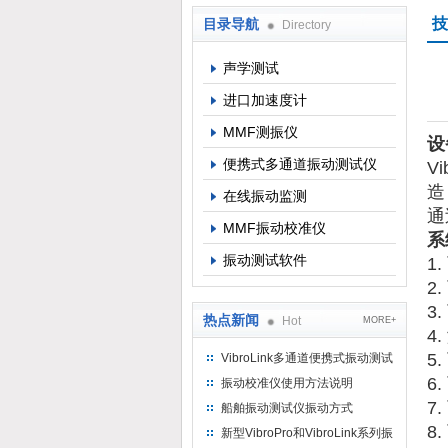
技
目录导航
Directory
北京理昂思凯机电工程有限公司
声学测试
进口加速度计
MMF测振仪
设
便携式多通道振动测试仪
V
造
在线振动监测
通
MMF振动校准仪
系
振动测试软件
1
2
3
热点新闻
Hot
MORE+
4
5
VibroLink多通道便携式振动测试
仪
6
振动校准仪使用方法说明
7
船舶振动测试仪振动方式
8
新型VibroPro和VibroLink系列振