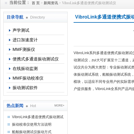
当前位置：
首 页
>
新闻资讯
> VibroLink多通道便携式振动测试仪
VibroLink多通道便携式
目录导航
Directory
北京理昂思凯机电工程有限公司
声学测试
进口加速度计
MMF测振仪
VibroLink系列多通道便携式振
便携式多通道振动测试仪
动测试仪，zui大可扩展至十二通道，
试仪共分为两大类型：专业振动测试类
在线振动监测
体振动测试系统，船舶振动测试系统
MMF振动校准仪
模块，以适应不同专业用户的实际需求
振动测试软件
户提供服务，VibroLink全系列产
热点新闻
Hot
MORE+
VibroLink多通道便携式振动测试
仪
振动校准仪使用方法说明
船舶振动测试仪振动方式