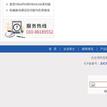
新型VibroPro和VibroLink系列振
动专业测试产品
机械振动测试仪功能与应用领域
首 页
|
企业简介
|
新闻资讯
|
产品
北京理昂思
ICP备案号：
京IC
推