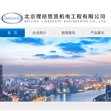
首 页
企业简介
新闻资讯
产品展示