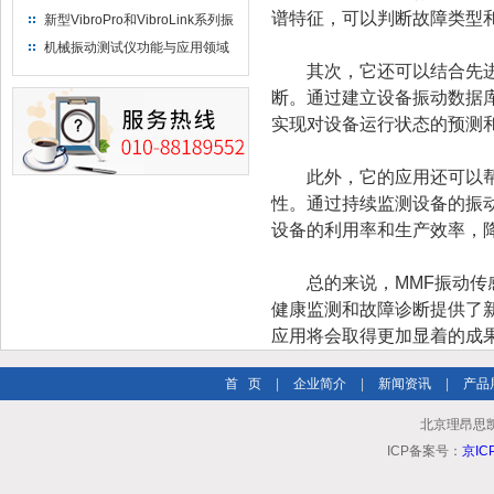
谱特征，可以判断故障类型
新型VibroPro和VibroLink系列振
动专业测试产品
机械振动测试仪功能与应用领域
其次，它还可以结合先进的
断。通过建立设备振动数据
实现对设备运行状态的预测
此外，它的应用还可以帮助
性。通过持续监测设备的振
设备的利用率和生产效率，
总的来说，MMF振动传感
健康监测和故障诊断提供了
应用将会取得更加显着的成
首 页
|
企业简介
|
新闻资讯
|
产品
北京理昂思
ICP备案号：
京IC