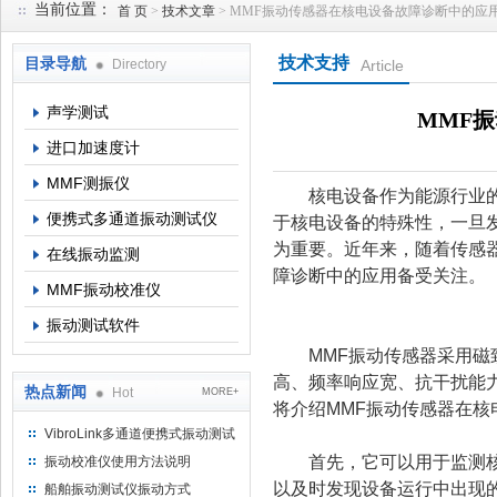
当前位置：
首 页
>
技术文章
> MMF振动传感器在核电设备故障诊断中的应
技术支持
目录导航
Directory
Article
北京理昂思凯机电工程有限公司
声学测试
MMF
进口加速度计
MMF测振仪
核电设备作为能源行业的重
便携式多通道振动测试仪
于核电设备的特殊性，一旦
为重要。近年来，随着传感
在线振动监测
障诊断中的应用备受关注。
MMF振动校准仪
振动测试软件
MMF振动传感器采用磁致
高、频率响应宽、抗干扰能
热点新闻
Hot
MORE+
将介绍MMF振动传感器在
VibroLink多通道便携式振动测试
仪
首先，它可以用于监测核电
振动校准仪使用方法说明
以及时发现设备运行中出现
船舶振动测试仪振动方式