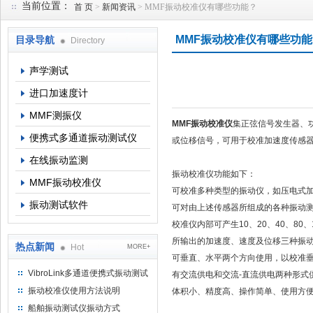
当前位置：
首 页
>
新闻资讯
> MMF振动校准仪有哪些功能？
MMF振动校准仪有哪些功能
目录导航
Directory
北京理昂思凯机电工程有限公司
声学测试
进口加速度计
MMF测振仪
MMF振动校准仪
集正弦信号发生器、
便携式多通道振动测试仪
或位移信号，可用于校准加速度传感
在线振动监测
振动校准仪功能如下：
MMF振动校准仪
可校准多种类型的振动仪，如压电式
振动测试软件
可对由上述传感器所组成的各种振动
校准仪内部可产生10、20、40、80、
所输出的加速度、速度及位移三种振
热点新闻
Hot
MORE+
可垂直、水平两个方向使用，以校准
VibroLink多通道便携式振动测试
有交流供电和交流-直流供电两种形式
仪
振动校准仪使用方法说明
体积小、精度高、操作简单、使用方
船舶振动测试仪振动方式