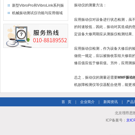
振动仪的测量方法：
新型VibroPro和VibroLink系列振
动专业测试产品
机械振动测试仪功能与应用领域
应用振动仪对设备进行状态检测，虽
的转速较低，因此，振动对其造成的
定设备大修周期应从测振仪检测结果
应用振动仪检测，作为设备大修后的
做统一规定，应以被验收泵组大修前
修后值应低于修前值。另外，应用测振
总之，振动仪的测量还需要
MMF振动
机故障检测仪等仪器配合使用，能更
首 页
|
企业简介
|
新闻资讯
|
产品
北京理昂思
ICP备案号：
京IC