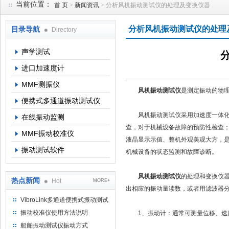
当前位置：
首 页
>
新闻资讯
> 分析风机振动测试仪的处理及变换仪器
分析风机振动测试仪的处理
目录导航
Directory
北京理昂思凯机电工程有限公司
声学测试
进口加速度计
MMF测振仪
风机振动测试仪
是测定振动的物
便携式多通道振动测试仪
风机振动测试仪采用加速度一体化传
在线振动监测
查，对于机械设备故障的预防性检查；
MMF振动校准仪
液晶显示示值、整机外观美观大方，
振动测试软件
机械设备的状态监测和故障诊断。
风机振动测试仪
的处理和变换仪
热点新闻
Hot
MORE+
出相应的振动量读数，或者用滤波器
VibroLink多通道便携式振动测试
仪
振动校准仪使用方法说明
1、振动计：通常可测量位移、速度
船舶振动测试仪振动方式