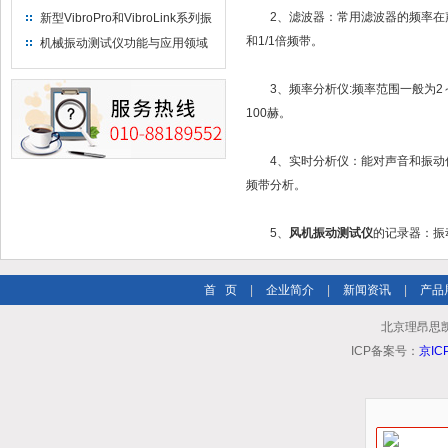
2、滤波器：常用滤波器的频率在声频范
新型VibroPro和VibroLink系列振
动专业测试产品
和1/1倍频带。
机械振动测试仪功能与应用领域
3、频率分析仪:频率范围一般为2～20
100赫。
4、实时分析仪：能对声音和振动信号作连
频带分析。
5、
风机振动测试仪
的记录器：振
首 页
|
企业简介
|
新闻资讯
|
产品
北京理昂思
ICP备案号：
京IC