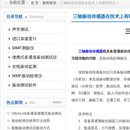
当前位置：
首 页
>
新闻资讯
> 三轴振动传感器在技术上有哪些特点？
三轴振动传感器在技术上有
目录导航
Directory
北京理昂思凯机电工程有限公司
声学测试
进口加速度计
MMF测振仪
三轴振动传感器
既具备普通振动传
便携式多通道振动测试仪
无线传输的功能
，其较传统的测振仪
在线振动监测
传统振动传感器往往只具备振动数据
MMF振动校准仪
（分析仪）来完成振动数据分析、存
振动测试软件
振仪（分析仪）使用，集成化高、体
网、5G通信、智能云、嵌入式软件技
城市工程、爆破工程、交通工程、军
热点新闻
Hot
MORE+
VibroLink多通道便携式振动测试
技术特点：
仪
振动校准仪使用方法说明
1、具备普通测振传感器三向振动
船舶振动测试仪振动方式
2、集成度高，小巧便携，实现振动