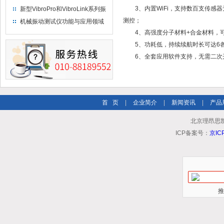
3、内置WiFi，支持数百支传感器
新型VibroPro和VibroLink系列振
动专业测试产品
测控；
机械振动测试仪功能与应用领域
4、高强度分子材料+合金材料，可靠
5、功耗低，持续续航时长可达6各
6、全套应用软件支持，无需二次
首 页
|
企业简介
|
新闻资讯
|
产品
北京理昂思
ICP备案号：
京IC
推