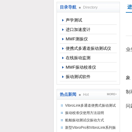
进
目录导航
Directory
北京理昂思凯机电工程有限公司
声学测试
进口加速度计
MMF测振仪
进
便携式多通道振动测试仪
业
在线振动监测
MMF振动校准仪
1
振动测试软件
象
2
制
热点新闻
Hot
MORE+
3
VibroLink多通道便携式振动测试
问
仪
振动校准仪使用方法说明
船舶振动测试仪振动方式
二
新型VibroPro和VibroLink系列振