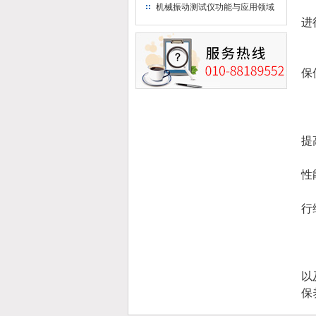
动专业测试产品
1
机械振动测试仪功能与应用领域
进
2
3
保
三
1
提
2
性
3
行
进
以
保