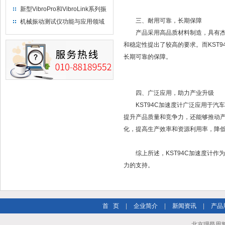
新型VibroPro和VibroLink系列振
动专业测试产品
三、耐用可靠，长期保障
机械振动测试仪功能与应用领域
产品采用高品质材料制造，具有杰出
和稳定性提出了较高的要求。而KST
长期可靠的保障。
四、广泛应用，助力产业升级
KST94C加速度计广泛应用于汽
提升产品质量和竞争力，还能够推动
化，提高生产效率和资源利用率，降
综上所述，KST94C加速度计作
力的支持。
首 页
|
企业简介
|
新闻资讯
|
产品
北京理昂思