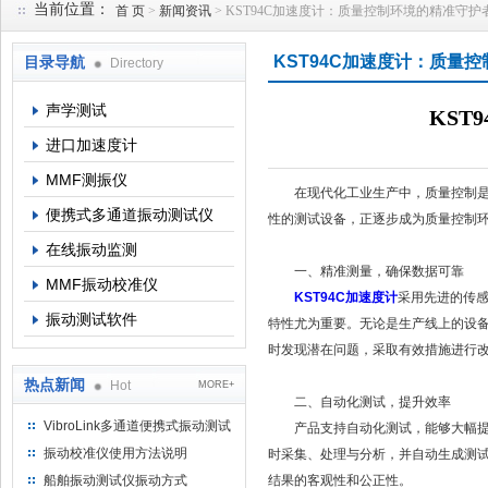
当前位置：
首 页
>
新闻资讯
> KST94C加速度计：质量控制环境的精准守护
KST94C加速度计：质量
目录导航
Directory
北京理昂思凯机电工程有限公司
声学测试
KST
进口加速度计
MMF测振仪
在现代化工业生产中，质量控制是确
便携式多通道振动测试仪
性的测试设备，正逐步成为质量控制
在线振动监测
一、精准测量，确保数据可靠
MMF振动校准仪
KST94C加速度计
采用先进的传
振动测试软件
特性尤为重要。无论是生产线上的设备
时发现潜在问题，采取有效措施进行
热点新闻
Hot
MORE+
二、自动化测试，提升效率
VibroLink多通道便携式振动测试
产品支持自动化测试，能够大幅提升
仪
振动校准仪使用方法说明
时采集、处理与分析，并自动生成测
船舶振动测试仪振动方式
结果的客观性和公正性。