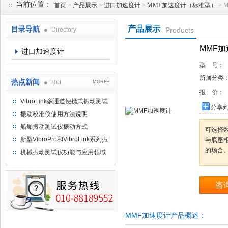
当前位置：
首页
>
产品展示
>
进口加速度计
>
MMF加速度计（标准型）
> 
产品展示
目录导航
Directory
Products
北京理昂思凯机电工程有限公司
MMF
进口加速度计
型 号：
所属分类
热点新闻
Hot
MORE+
报 价：
VibroLink多通道便携式振动测试
分享
仪
振动校准仪使用方法说明
船舶振动测试仪振动方式
可选择
新型VibroPro和VibroLink系列振
与底座
动专业测试产品
的场合
机械振动测试仪功能与应用领域
咨
MMF加速度计产品概述：