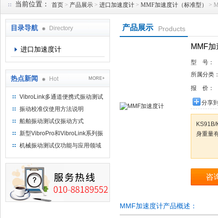
当前位置：
首页
>
产品展示
>
进口加速度计
>
MMF加速度计（标准型）
> 
产品展示
目录导航
Directory
Products
北京理昂思凯机电工程有限公司
MMF
进口加速度计
型 号：
所属分类
热点新闻
Hot
MORE+
报 价：
VibroLink多通道便携式振动测试
分享
仪
振动校准仪使用方法说明
船舶振动测试仪振动方式
KS91
新型VibroPro和VibroLink系列振
身重量
动专业测试产品
机械振动测试仪功能与应用领域
咨
MMF加速度计产品概述：